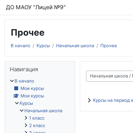
Перейти к основному содержанию
ДО МАОУ "Лицей №9"
Прочее
В начало
Курсы
Начальная школа
Прочее
Блоки
Пропустить Навигация
Навигация
Категории курсов
В начало
Мои курсы
Мои курсы
Курсы на период 
Курсы
Начальная школа
1 класс
2 класс
3 класс