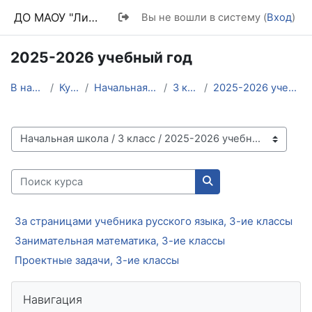
Перейти к основному содержанию
ДО МАОУ "Лицей №9"
Вы не вошли в систему (
Вход
)
2025-2026 учебный год
В начало
Курсы
Начальная школа
3 класс
2025-2026 учебный год
Категории курсов
Поиск курса
Поиск курса
За страницами учебника русского языка, 3-ие классы
Занимательная математика, 3-ие классы
Проектные задачи, 3-ие классы
Блоки
Пропустить Навигация
Навигация